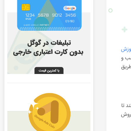
وزش
سب و
طریق
د تا
 روش