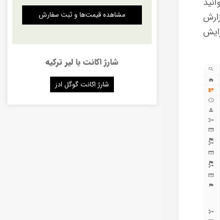
انید
مشاهده قیمت‌ها و ثبت سفارش
زارش
زایش
شارژ اکانت با
لیر ترکیه
شارژ اکانت گوگل ادز