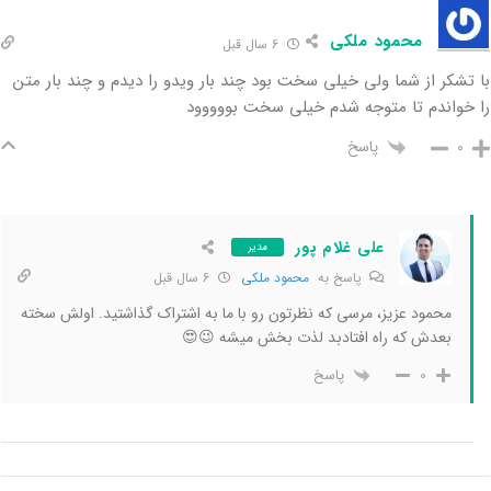
محمود ملکی
6 سال قبل
با تشکر از شما ولی خیلی سخت بود چند بار ویدو را دیدم و چند بار متن
را خواندم تا متوجه شدم خیلی سخت بووووود
پاسخ
0
علی غلام پور
مدیر
پاسخ به
محمود ملکی
6 سال قبل
محمود عزیز، مرسی که نظرتون رو با ما به اشتراک گذاشتید. اولش سخته
بعدش که راه افتادبد لذت بخش میشه 😉😍
پاسخ
0